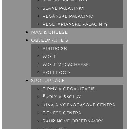
SLADKÉ PALACINKY
SLANÉ PALACINKY
VEGÁNSKE PALACINKY
VEGETARIÁNSKE PALACINKY
MAC & CHEESE
OBJEDNAJTE SI
BISTRO.SK
WOLT
WOLT MAC&CHEESE
BOLT FOOD
SPOLUPRÁCE
FIRMY A ORGANIZÁCIE
ŠKOLY A ŠKÔLKY
KINÁ A VOĽNOČASOVÉ CENTRÁ
FITNESS CENTRÁ
SKUPINOVÉ OBJEDNÁVKY