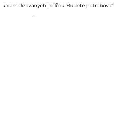
karamelizovaných jabĺčok. Budete potrebovať:
4 ks jabĺk
5 PL trstinového cukru
2 ČL cejlónskej škorice
3 PL obyčajného masla
1 ČL rumu
Postup
Olúpané jablká zbavte jadierok a pokrájajte
na tenké mesiačiky.
Vo woku alebo v panvici si medzitým
rozpustite maslo, do ktorého pridajte
jabĺčka. Tie posypte cukrom a cejlónskou
škoricou a poriadne pravidelne
premiešavajte.