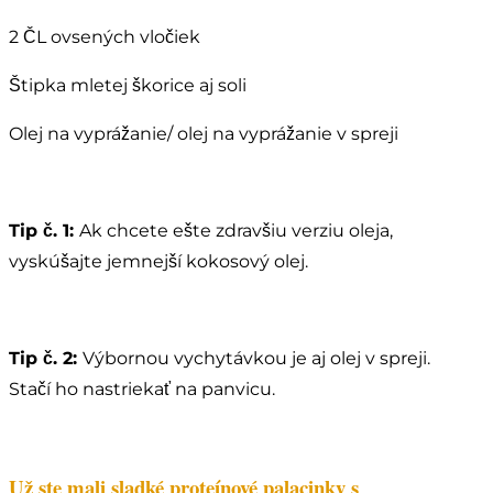
2 ČL ovsených vločiek
Štipka mletej škorice aj soli
Olej na vyprážanie/ olej na vyprážanie v spreji
Tip č. 1:
Ak chcete ešte zdravšiu verziu oleja,
vyskúšajte jemnejší kokosový olej.
Tip č. 2:
Výbornou vychytávkou je aj olej v spreji.
Stačí ho nastriekať na panvicu.
Už ste mali sladké proteínové palacinky s