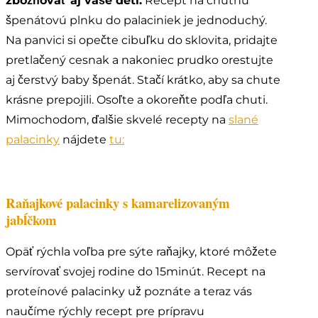
zbožňovať aj vaše deti.
Recept na chutnú
špenátovú plnku do palaciniek je jednoduchý.
Na panvici si opečte cibuľku do sklovita, pridajte
pretlačený cesnak a nakoniec prudko orestujte
aj čerstvý baby špenát. Stačí krátko, aby sa chute
krásne prepojili. Osoľte a okoreňte podľa chuti.
Mimochodom, ďalšie skvelé recepty na
slané
palacinky
nájdete
tu:
Raňajkové palacinky s kamarelizovaným
jabĺčkom
Opäť rýchla voľba pre sýte raňajky, ktoré môžete
servírovať svojej rodine do 15minút. Recept na
proteínové palacinky už poznáte a teraz vás
naučíme rýchly recept pre prípravu